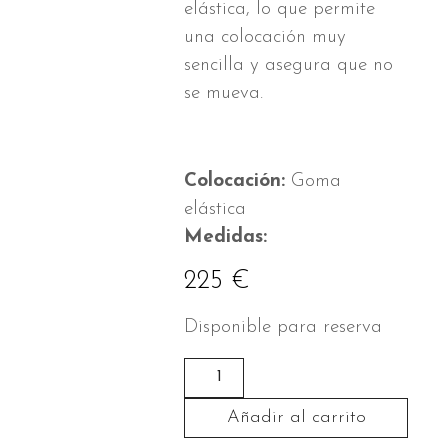
elástica, lo que permite
una colocación muy
sencilla y asegura que no
se mueva.
Colocación:
Goma
elástica
Medidas:
225
€
Disponible para reserva
Pilbox
Donna
Añadir al carrito
con
velo