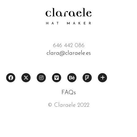
646 442 086
clara@claraele.es
FAQs
© Claraele 2022