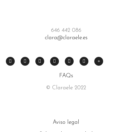
646 442 086
clara@claraele.es
FAQs
© Claraele 2022
Aviso legal