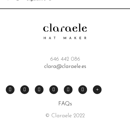
646 442 086
clara@claraele.es
FAQs
© Claraele 2022