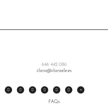
646 442 086
clara@claraele.es
FAQs